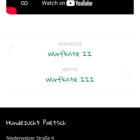
Beitragsnavigation
VORHERIGE
Wurfkiste II
Vorheriger
Beitrag:
WEITER
Wurfkiste III
Nächster
Beitrag:
Hundezucht Poetsch
Niederwetzer Straße 4