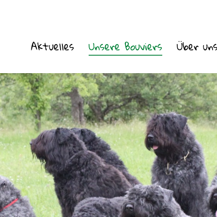
Aktuelles
Aktuelles
Unsere Bouviers
Unsere Bouviers
Über un
Über un