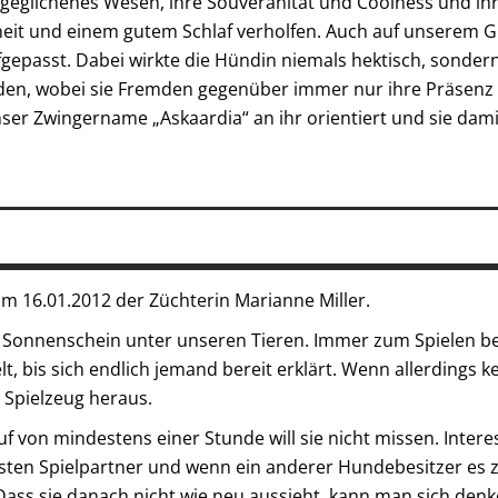
sgeglichenes Wesen, ihre Souveränität und Coolness und ih
eit und einem gutem Schlaf verholfen. Auch auf unserem G
aufgepasst. Dabei wirkte die Hündin niemals hektisch, son
en, wobei sie Fremden gegenüber immer nur ihre Präsenz k
nser Zwingername „Askaardia“ an ihr orientiert und sie dami
m 16.01.2012 der Züchterin Marianne Miller.
 Sonnenschein unter unseren Tieren. Immer zum Spielen ber
t, bis sich endlich jemand bereit erklärt. Wenn allerdings kei
s Spielzeug heraus.
f von mindestens einer Stunde will sie nicht missen. Intere
sten Spielpartner und wenn ein anderer Hundebesitzer es zu
Dass sie danach nicht wie neu aussieht, kann man sich den