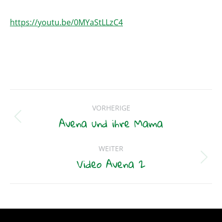
https://youtu.be/0MYaStLLzC4
Beitragsnavigation
VORHERIGE
Avena und ihre Mama
Vorheriger
Beitrag:
WEITER
Video Avena 2
Nächster
Beitrag: