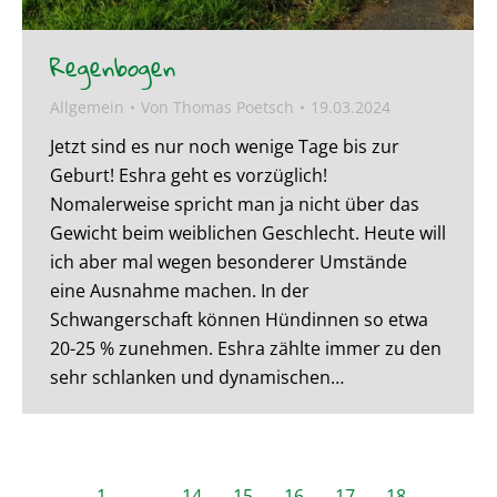
Regenbogen
Allgemein
Von
Thomas Poetsch
19.03.2024
Jetzt sind es nur noch wenige Tage bis zur
Geburt! Eshra geht es vorzüglich!
Nomalerweise spricht man ja nicht über das
Gewicht beim weiblichen Geschlecht. Heute will
ich aber mal wegen besonderer Umstände
eine Ausnahme machen. In der
Schwangerschaft können Hündinnen so etwa
20-25 % zunehmen. Eshra zählte immer zu den
sehr schlanken und dynamischen…
←
1
…
14
15
16
17
18
…