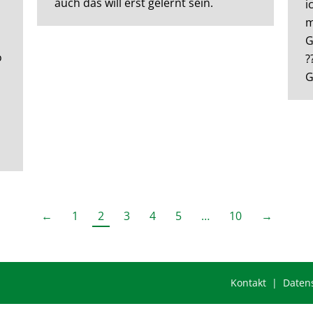
auch das will erst gelernt sein.
i
m
G
o
?
G
←
1
2
3
4
5
…
10
→
Kontakt |
Daten