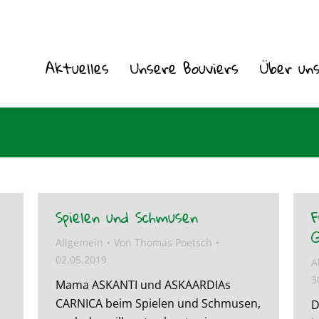
Aktuelles
Aktuelles
Unsere Bouviers
Unsere Bouviers
Über un
Über un
Spielen und Schmusen
F
G
Allgemein
Von
Thomas Poetsch
02.05.2019
A
3
Mama ASKANTI und ASKAARDIAs
!
CARNICA beim Spielen und Schmusen,
D