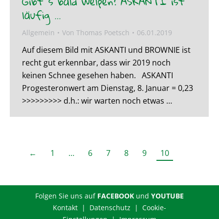
Gibt´s bald Welpen? ASKANTI ist
läufig …
Allgemein
Von
Thomas Poetsch
06.01.2019
Auf diesem Bild mit ASKANTI und BROWNIE ist
recht gut erkennbar, dass wir 2019 noch
keinen Schnee gesehen haben. ASKANTI
Progesteronwert am Dienstag, 8. Januar = 0,23
>>>>>>>>> d.h.: wir warten noch etwas …
←
1
…
6
7
8
9
10
Folgen Sie uns auf
FACEBOOK
und
YOUTUBE
Kontakt |
Datenschutz
|
Cookie-