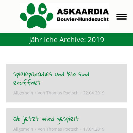
Jährliche Archive:
2019
Spieleparadies und Klo sind
eröffnet
Allgemein
Von
Thomas Poetsch
22.04.2019
ab jetzt wird gespielt
Allgemein
Von
Thomas Poetsch
17.04.2019