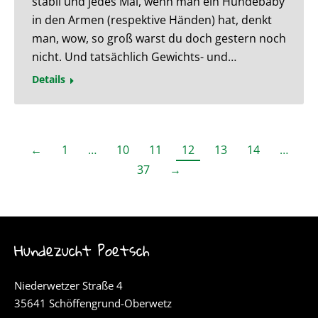
stabil und jedes Mal, wenn man ein Hundebaby
in den Armen (respektive Händen) hat, denkt
man, wow, so groß warst du doch gestern noch
nicht. Und tatsächlich Gewichts- und…
Details
←
1
…
10
11
12
13
14
…
37
→
Hundezucht Poetsch
Niederwetzer Straße 4
35641 Schöffengrund-Oberwetz