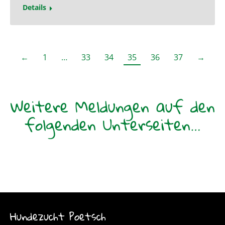
Details
←
1
…
33
34
35
36
37
→
Weitere Meldungen auf den
folgenden Unterseiten…
Hundezucht Poetsch